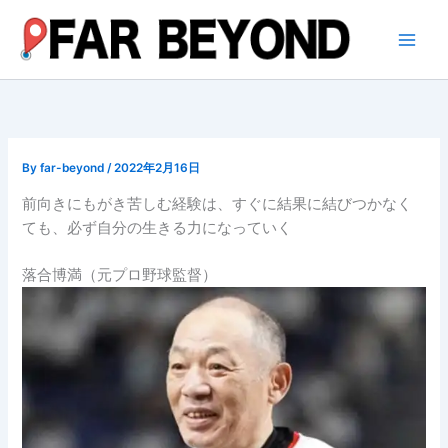
内
容
を
ス
キ
ッ
プ
By
far-beyond
/
2022年2月16日
前向きにもがき苦しむ経験は、すぐに結果に結びつかなく
ても、必ず自分の生きる力になっていく
落合博満（元プロ野球監督）