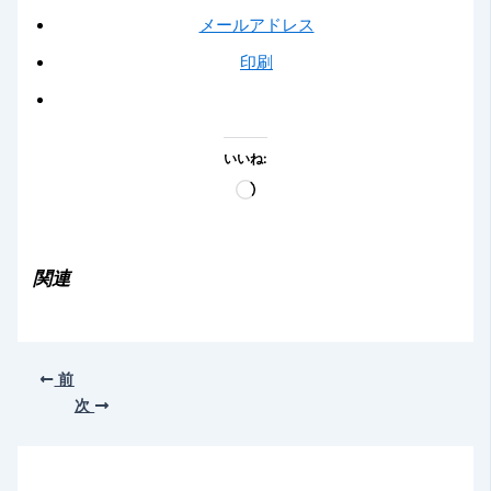
メールアドレス
印刷
いいね:
読
み
込
み
関連
中…
前
次