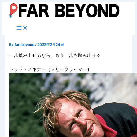
内
容
を
ス
キ
ッ
By
far-beyond
/
2022年2月24日
プ
一歩踏み出せるなら、もう一歩も踏み出せる
トッド・スキナー（フリークライマー）