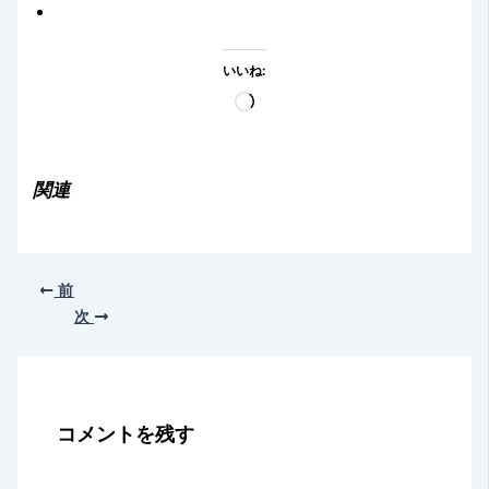
いいね:
読
み
込
み
関連
中…
前
次
コメントを残す