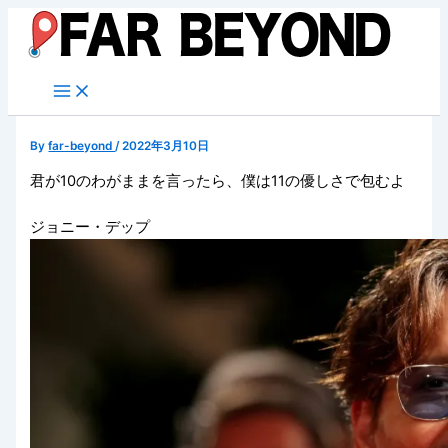
内
容
を
ス
キ
ッ
By
far-beyond
/
2022年3月10日
プ
君が10のわがままを言ったら、僕は11の優しさで包むよ
ジョニー・デップ