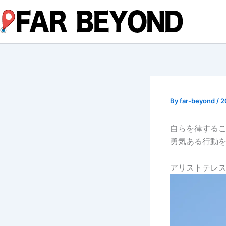
内
容
を
ス
キ
ッ
プ
By
far-beyond
/
2
自らを律する
勇気ある行動
アリストテレ