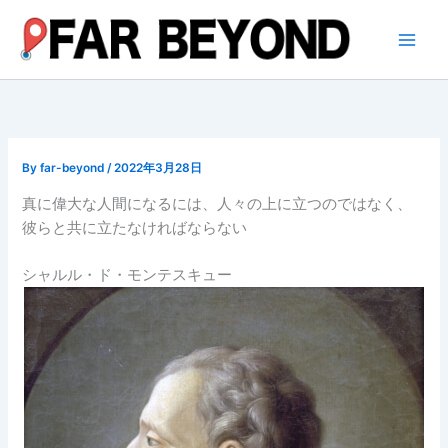
内
容
を
ス
キ
ッ
プ
By
far-beyond
/
2022年3月28日
真に偉大な人間になるには、人々の上に立つのではなく、
彼らと共に立たなければならない
シャルル・ド・モンテスキュー