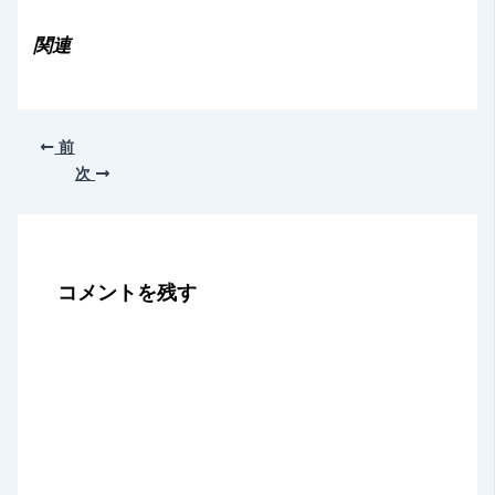
込
み
関連
中…
前
次
コメントを残す