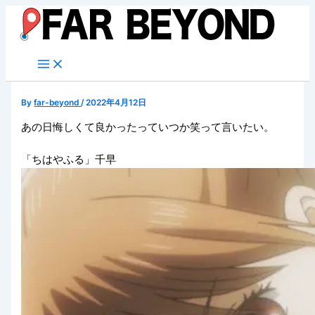
内
容
を
ス
キ
ッ
By
far-beyond
/
2022年4月12日
プ
あの日悔しくて良かったっていつか笑って言いたい。
「ちはやふる」千早