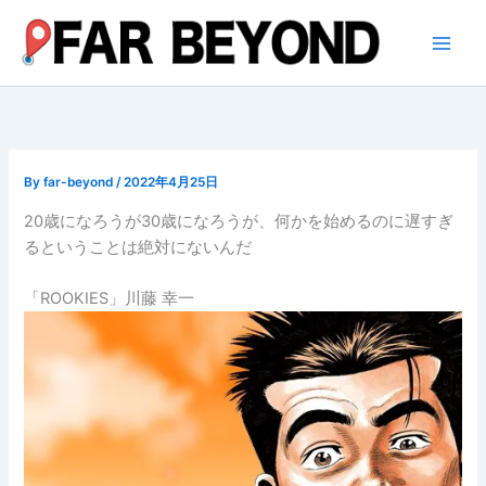
内
容
を
ス
キ
ッ
プ
By
far-beyond
/
2022年4月25日
20歳になろうが30歳になろうが、何かを始めるのに遅すぎ
るということは絶対にないんだ
「ROOKIES」川藤 幸一