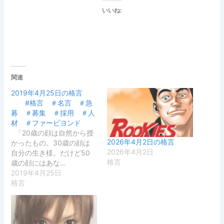
いいね:
関連
2019年4月25日の格言
#格言 ＃名言 ＃急
募 ＃募集 ＃採用 ＃人
材 ＃ファービヨンド
「20歳の顔は自然から授
2026年4月2日の格言
かったもの。30歳の顔は
2026年4月2日
自分の生き様。だけど50
格言
歳の顔にはあな…
2019年4月25日
格言