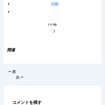
印刷
いいね:
読
み
込
み
関連
中…
前
次
コメントを残す