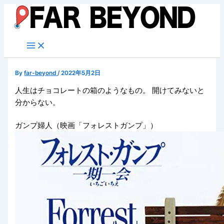
内
容
を
ス
キ
ッ
By
far-beyond
/
2022年5月2日
プ
人生はチョコレートの箱のようなもの。 開けてみないと
分からない。
ガンプ婦人（映画「フォレストガンプ」）