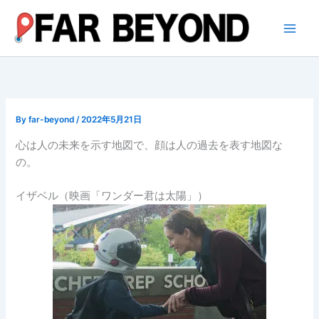
内
容
を
ス
キ
ッ
プ
By
far-beyond
/
2022年5月21日
心は人の未来を示す地図で、顔は人の過去を表す地図な
の。
イザベル（映画「ワンダー君は太陽」）