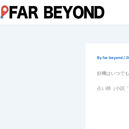
内
容
を
ス
キ
ッ
プ
By
far-beyond
/
2
好機はいつで
占い師（小説