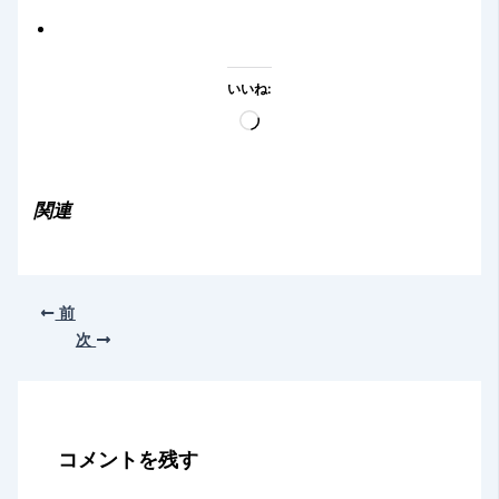
いいね:
読
み
込
み
関連
中…
前
次
コメントを残す