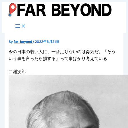
内
容
を
ス
キ
ッ
By
far-beyond
/
2022年6月21日
プ
今の日本の若い人に、一番足りないのは勇気だ。「そう
いう事を言ったら損する」って事ばかり考えている
白洲次郎