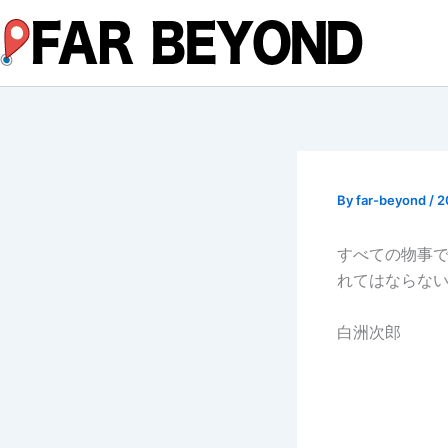
内
容
を
ス
キ
ッ
プ
By
far-beyond
/
2
すべての物事
れてはならな
白洲次郎