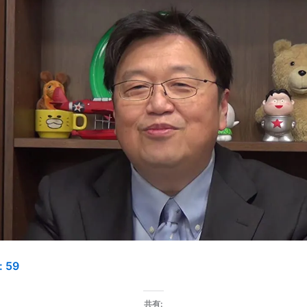
:
59
共有: