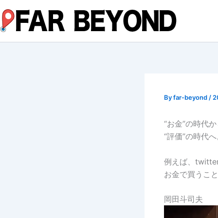
内
容
を
ス
キ
ッ
プ
By
far-beyond
/
2
“お金”の時代か
“評価”の時代へ
例えば、twit
お金で買うこ
岡田斗司夫