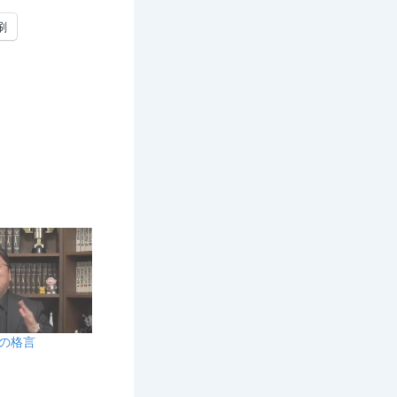
刷
日の格言