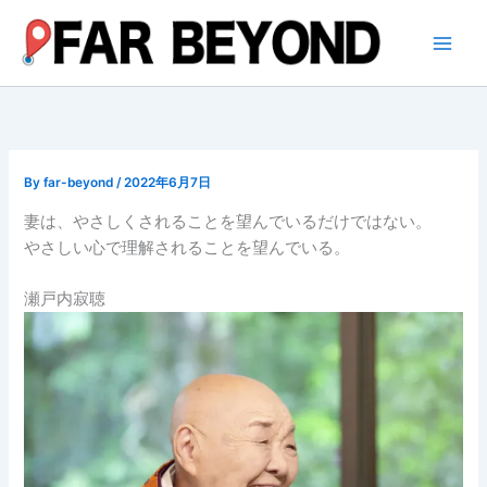
内
容
を
ス
キ
ッ
プ
By
far-beyond
/
2022年6月7日
妻は、やさしくされることを望んでいるだけではない。
やさしい心で理解されることを望んでいる。
瀬戸内寂聴