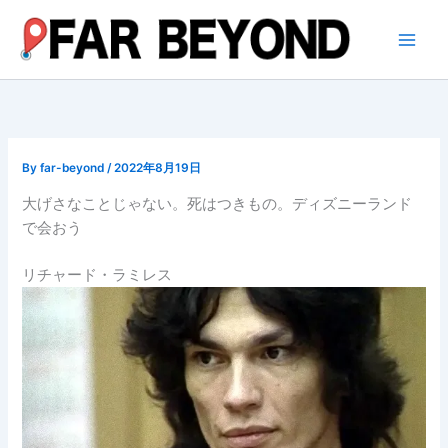
内
容
を
ス
キ
ッ
プ
By
far-beyond
/
2022年8月19日
大げさなことじゃない。死はつきもの。ディズニーランド
で会おう
リチャード・ラミレス