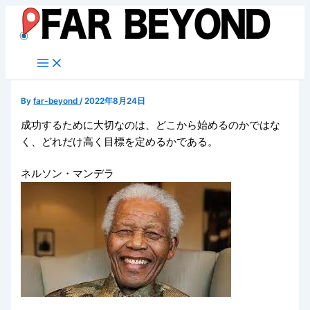
内
容
を
ス
キ
ッ
By
far-beyond
/
2022年8月24日
プ
成功するために大切なのは、どこから始めるのかではな
く、どれだけ高く目標を定めるかである。
ネルソン・マンデラ