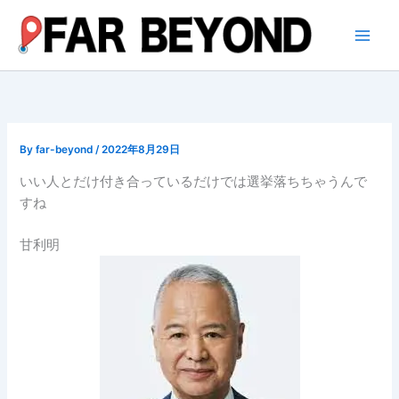
内
容
を
ス
キ
ッ
プ
By
far-beyond
/
2022年8月29日
いい人とだけ付き合っているだけでは選挙落ちちゃうんで
すね
甘利明