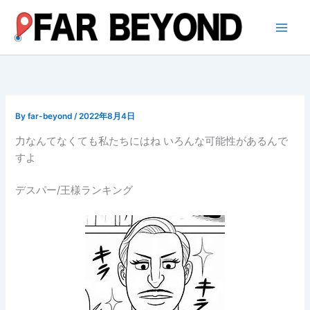
内
容
を
ス
キ
ッ
プ
By
far-beyond
/
2022年8月4日
力なんてなくても私たちにはね いろんな可能性があるんで
すよ
デスパー/王様ランキング