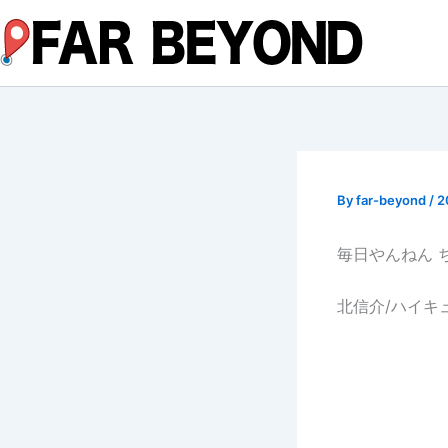
内
容
を
ス
キ
ッ
プ
By
far-beyond
/
2
毎日やんねん 
北信介/ハイキ