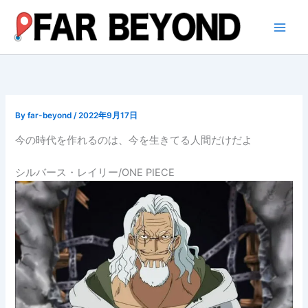
内
容
を
ス
キ
ッ
プ
By
far-beyond
/
2022年9月17日
今の時代を作れるのは、今を生きてる人間だけだよ
シルバース・レイリー/ONE PIECE