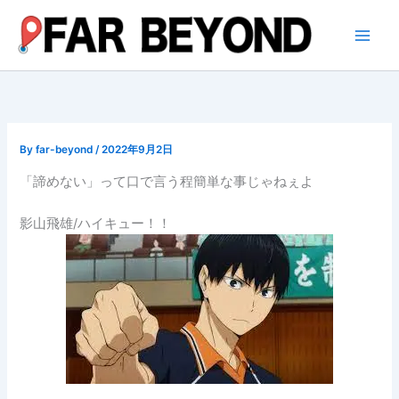
内
容
を
ス
キ
ッ
プ
By
far-beyond
/
2022年9月2日
「諦めない」って口で言う程簡単な事じゃねぇよ
影山飛雄/ハイキュー！！