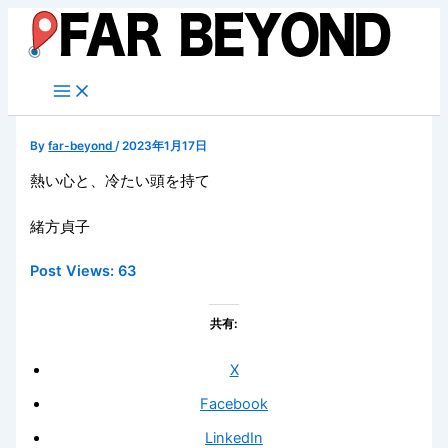
内
容
を
ス
キ
ッ
By
far-beyond
/
2023年1月17日
プ
熱い心と、冷たい頭を持て
緒方貞子
Post Views:
63
共有:
X
Facebook
LinkedIn