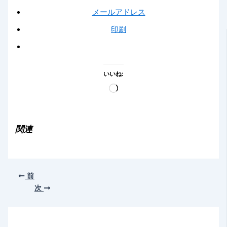
メールアドレス
印刷
いいね:
読
み
込
み
関連
中…
前
次