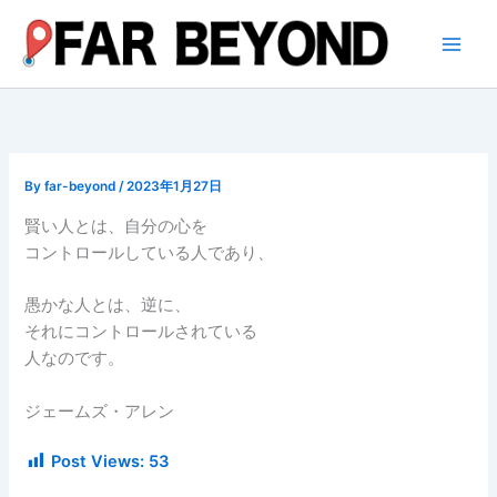
内
容
を
ス
キ
ッ
プ
By
far-beyond
/
2023年1月27日
賢い人とは、自分の心を
コントロールしている人であり、
愚かな人とは、逆に、
それにコントロールされている
人なのです。
ジェームズ・アレン
Post Views:
53