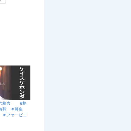
1日の格言 #格
＃急募 ＃募集
 ＃ファービヨ