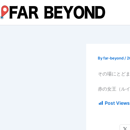
内
容
を
ス
キ
ッ
プ
By
far-beyond
/
2
その場にとど
赤の女王（ル
Post Views