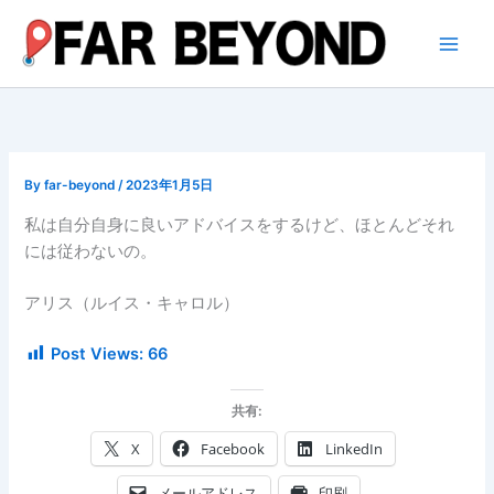
内
容
を
ス
キ
ッ
プ
By
far-beyond
/
2023年1月5日
私は自分自身に良いアドバイスをするけど、ほとんどそれ
には従わないの。
アリス（ルイス・キャロル）
Post Views:
66
共有:
X
Facebook
LinkedIn
メールアドレス
印刷