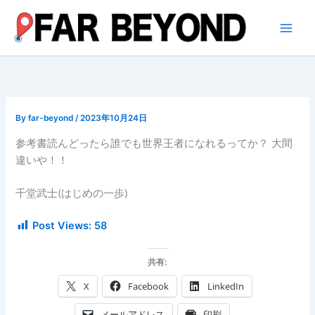
内
容
を
ス
キ
ッ
プ
By
far-beyond
/
2023年10月24日
参考書読んどったら誰でも世界王者になれるってか？ 大間
違いや！！
千堂武士(はじめの一歩)
Post Views:
58
共有:
X
Facebook
LinkedIn
メールアドレス
印刷