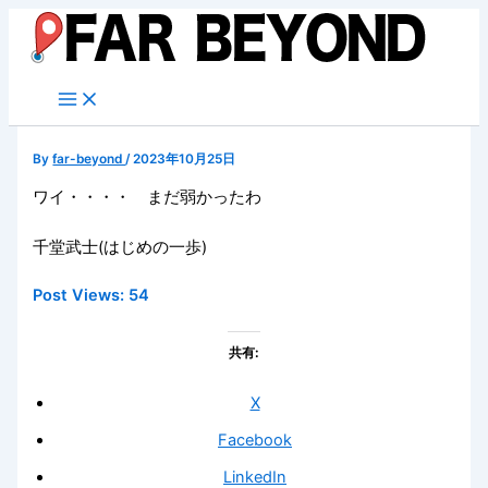
内
容
を
ス
キ
ッ
By
far-beyond
/
2023年10月25日
プ
ワイ・・・・ まだ弱かったわ
千堂武士(はじめの一歩)
Post Views:
54
共有:
X
Facebook
LinkedIn