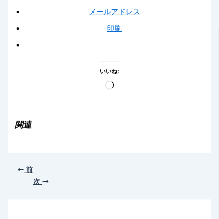
メールアドレス
印刷
いいね:
読
み
込
み
関連
中…
前
次