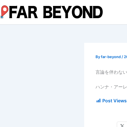
内
容
を
ス
キ
ッ
プ
By
far-beyond
/
2
言論を伴わな
ハンナ・アー
Post Views