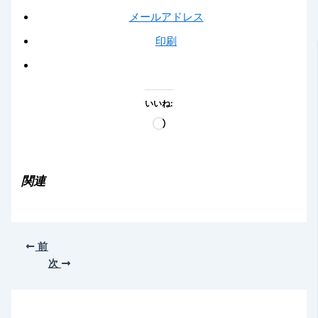
メールアドレス
印刷
いいね:
読
み
込
み
関連
中…
前
次