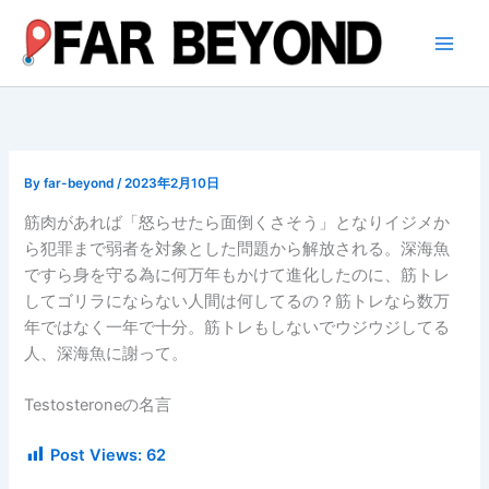
内
容
を
ス
キ
ッ
プ
By
far-beyond
/
2023年2月10日
筋肉があれば「怒らせたら面倒くさそう」となりイジメか
ら犯罪まで弱者を対象とした問題から解放される。深海魚
ですら身を守る為に何万年もかけて進化したのに、筋トレ
してゴリラにならない人間は何してるの？筋トレなら数万
年ではなく一年で十分。筋トレもしないでウジウジしてる
人、深海魚に謝って。
Testosteroneの名言
Post Views:
62