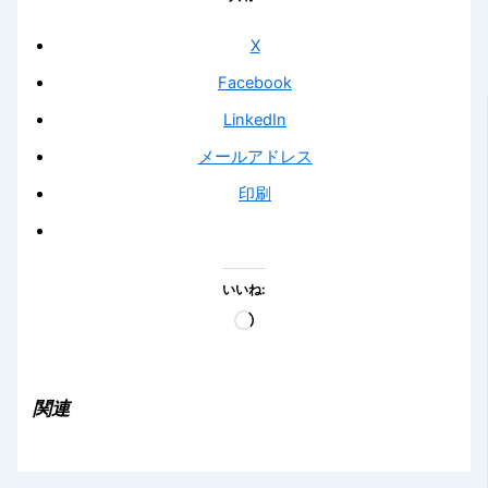
X
Facebook
LinkedIn
メールアドレス
印刷
いいね:
読
み
込
み
関連
中…