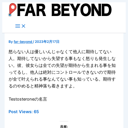
内
容
を
ス
キ
ッ
By
far-beyond
/
2023年2月17日
プ
怒らない人は優しいんじゃなくて他人に期待してない
人。期待してないから失望する事もなく怒りも発生しな
い。彼、彼女らは全ての失望が期待から生まれる事を知
ってるし、他人は絶対にコントロールできないので期待
が全て叶えられる事なんてない事も知っている。期待す
るのやめると精神落ち着きますよ。
Testosteroneの名言
Post Views:
65
共有: