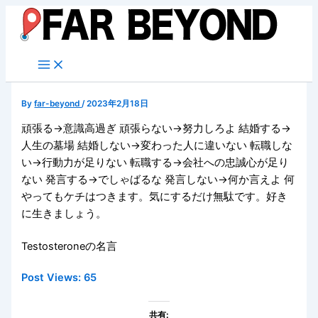
内
容
を
ス
キ
ッ
By
far-beyond
/
2023年2月18日
プ
頑張る→意識高過ぎ 頑張らない→努力しろよ 結婚する→
人生の墓場 結婚しない→変わった人に違いない 転職しな
い→行動力が足りない 転職する→会社への忠誠心が足り
ない 発言する→でしゃばるな 発言しない→何か言えよ 何
やってもケチはつきます。気にするだけ無駄です。好き
に生きましょう。
Testosteroneの名言
Post Views:
65
共有: