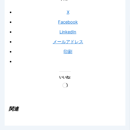
X
Facebook
LinkedIn
メールアドレス
印刷
いいね:
読
み
込
み
関連
中…