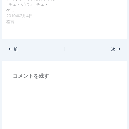
チェ・ゲバラ チェ・
ゲ…
2019年2月4日
格言
前
次
コメントを残す