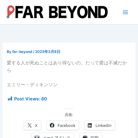
内
容
を
ス
キ
ッ
プ
By
far-beyond
/
2023年3月8日
愛する人が死ぬことはあり得ないの。だって愛は不滅だか
ら
エミリー・ディキンソン
Post Views:
60
共有:
X
Facebook
LinkedIn
メールアドレス
印刷