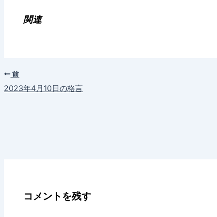
込
み
関連
中…
前
2023年4月10日の格言
コメントを残す