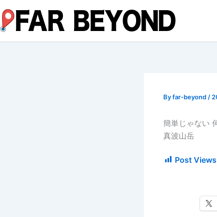
内
容
を
ス
キ
ッ
プ
By
far-beyond
/
2
簡単じゃない 
真波山岳
Post Views