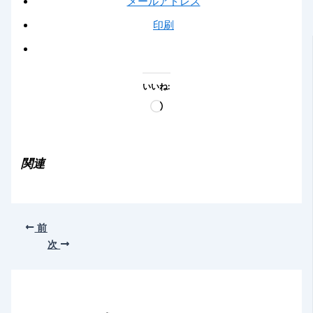
メールアドレス
印刷
いいね:
読
み
込
み
関連
中…
前
次