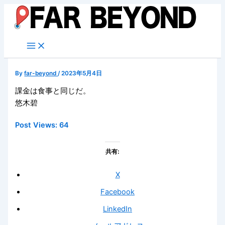
内
容
を
ス
キ
ッ
By
far-beyond
/
2023年5月4日
プ
課金は食事と同じだ。
悠木碧
Post Views:
64
共有:
X
Facebook
LinkedIn