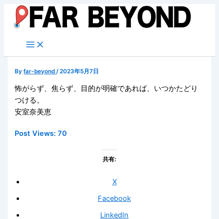
内
容
を
ス
キ
ッ
By
far-beyond
/
2023年5月7日
プ
怖がらず、焦らず、目的が明確であれば、いつかたどり
つける。
安室奈美恵
Post Views:
70
共有:
X
Facebook
LinkedIn