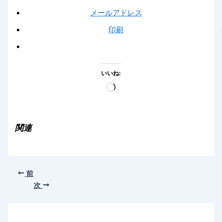
メールアドレス
印刷
いいね:
読
み
込
み
関連
中…
前
次