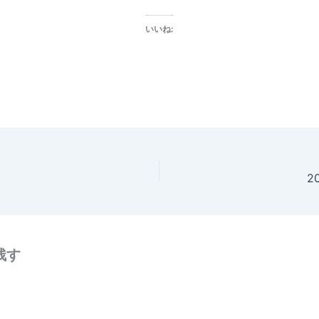
いいね:
2
残す