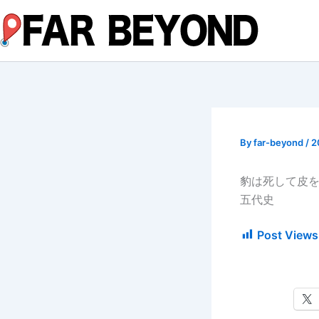
内
容
を
ス
キ
ッ
プ
By
far-beyond
/
2
豹は死して皮
五代史
Post Views