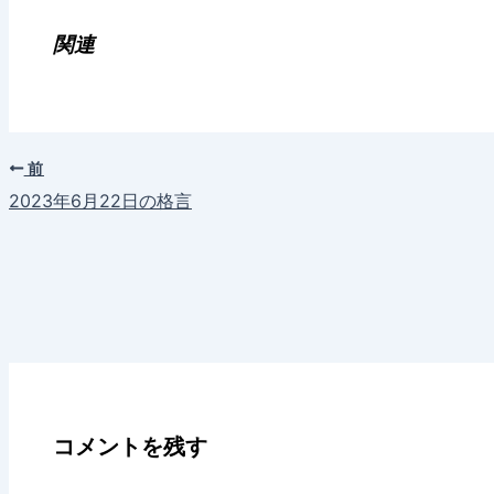
込
み
関連
中…
前
2023年6月22日の格言
コメントを残す