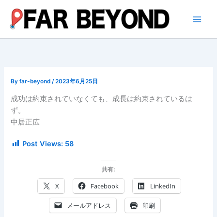
内
容
を
ス
キ
ッ
プ
By
far-beyond
/
2023年6月25日
成功は約束されていなくても、成長は約束されているは
ず。
中居正広
Post Views:
58
共有:
X
Facebook
LinkedIn
メールアドレス
印刷