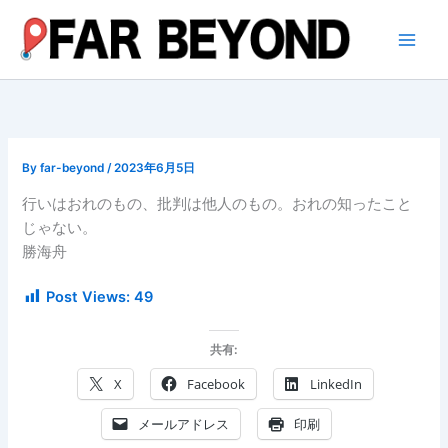
内
容
を
ス
キ
ッ
プ
By
far-beyond
/
2023年6月5日
行いはおれのもの、批判は他人のもの。おれの知ったこと
じゃない。
勝海舟
Post Views:
49
共有:
X
Facebook
LinkedIn
メールアドレス
印刷