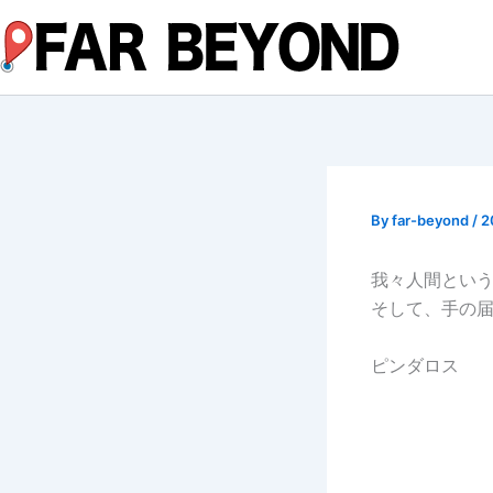
内
容
を
ス
キ
ッ
プ
By
far-beyond
/
2
我々人間とい
そして、手の
ピンダロス