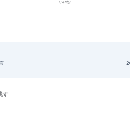
いいね:
格言
2
残す