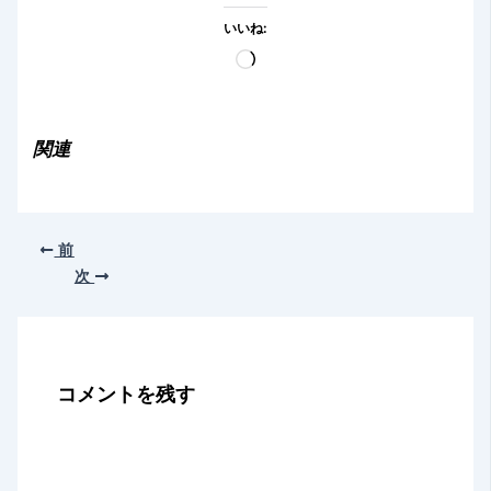
いいね:
読
み
込
み
関連
中…
前
次
コメントを残す