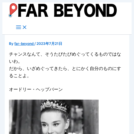
内
容
を
ス
キ
ッ
By
far-beyond
/
2023年7月21日
プ
チャンスなんて、そうたびたびめぐってくるものではな
いわ。
だから、いざめぐってきたら、とにかく自分のものにす
ることよ。
オードリー・ヘップバーン