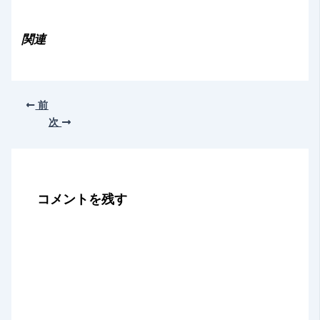
込
み
関連
中…
前
次
コメントを残す