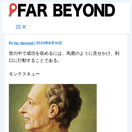
内
容
を
ス
キ
ッ
By
far-beyond
/
2023年8月16日
プ
世の中で成功を収めるには、馬鹿のように見せかけ、利
口に行動することである。
モンテスキュー