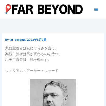
内
容
を
ス
キ
ッ
プ
By
far-beyond
/
2023年8月9日
悲観主義者は風にうらみを言う。
楽観主義者は風が変わるのを待つ。
現実主義者は、帆を動かす。
ウィリアム・アーサー・ウォード