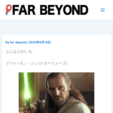
内
容
を
ス
キ
ッ
プ
By
far-beyond
/
2023年9月15日
上には上がいる。
クワイ=ガン・ジン(スターウォーズ)