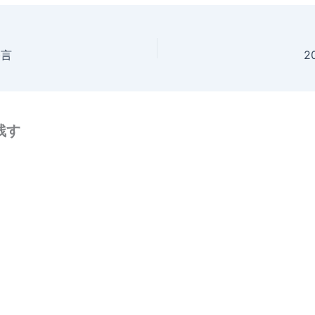
格言
2
残す