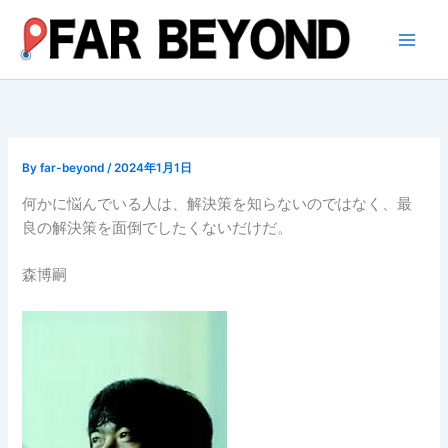
内
容
を
ス
キ
ッ
プ
By
far-beyond
/
2024年1月1日
何かに悩んでいる人は、解決策を知らないのではなく、最
良の解決策を面倒でしたくないだけだ。
森博嗣