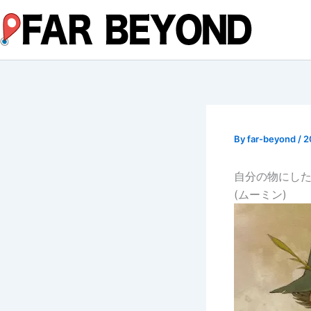
内
容
を
ス
キ
ッ
プ
By
far-beyond
/
2
自分の物にした
(ムーミン)