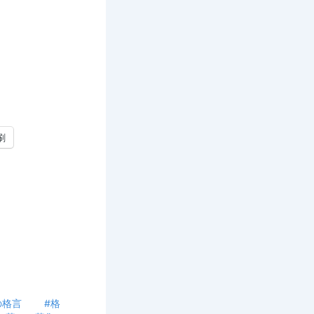
刷
日の格言 #格