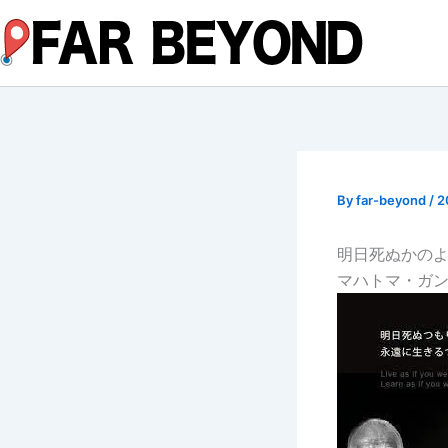
内
容
を
ス
キ
ッ
プ
By
far-beyond
/
2
明日死ぬかの
マハトマ・ガ