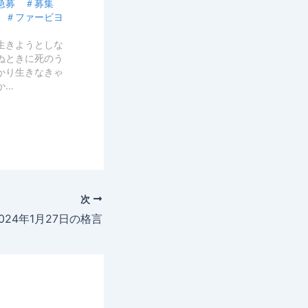
＃急募 ＃募集
 ＃ファービヨ
生きようとしな
ぬときに死のう
かり生きなきゃ
か…
次
024年1月27日の格言